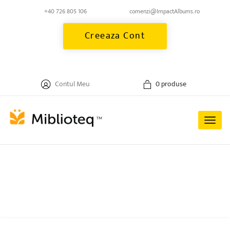
+40 726 805 106
comenzi@ImpactAlbums.ro
Creeaza Cont
Contul Meu
0 produse
Togg
navi